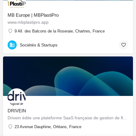
MB Europe | MBPlastiPro
www.mbplastipro.app
9 All. des Balcons de la Roseraie, Chartres, France
Sociétés & Startups
DRIVEIN
Drivein édite une plateforme SaaS française de gestion de flotte automobile : pilotage centralisé du parc…
23 Avenue Dauphine, Orléans, France