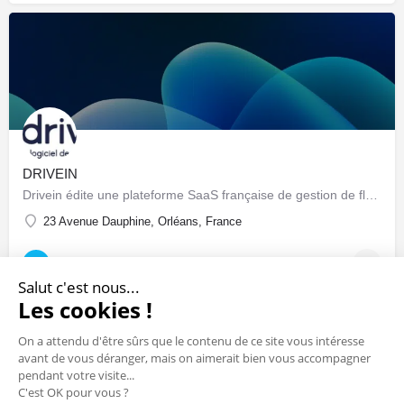
DRIVEIN
Drivein édite une plateforme SaaS française de gestion de flotte automobile : pilotage centralisé du parc…
23 Avenue Dauphine, Orléans, France
Sociétés & Startups
Salut c'est nous...
Les cookies !
On a attendu d'être sûrs que le contenu de ce site vous intéresse
avant de vous déranger, mais on aimerait bien vous accompagner
pendant votre visite...
C'est OK pour vous ?