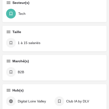
Secteur(s)
Tech
Taille
1 à 15 salariés
Marché(s)
B2B
Hub(s)
Digital Loire Valley
Club IA by DLV