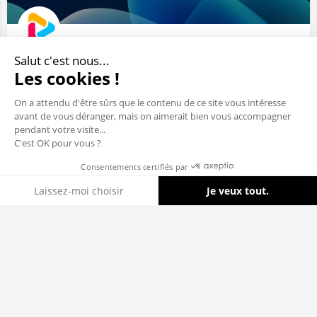
interview.app
Salut c'est nous...
Les cookies !
Interview People Made Simple
1 Impasse du Palais, 37000 Tours, France
On a attendu d'être sûrs que le contenu de ce site vous intéresse
avant de vous déranger, mais on aimerait bien vous accompagner
pendant votre visite...
Sociétés & Startups
C'est OK pour vous ?
Consentements certifiés par
Afficher carte
Cookies
Laissez-moi choisir
Je veux tout.
Axeptio consent
Plateforme de Gestion du Consentement : Personnalisez vos Options
Notre plateforme vous permet d'adapter et de gérer vos paramètres de 