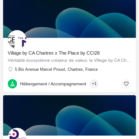
Village by CA Chartres x The Place by CCI28
Véritable écosystème créateur de valeur, le Village by CA Chartres X The Place by CCI28 a pour mission de…
5 Bis Avenue Marcel Proust, Chartres, France
Hébergement / Accompagnement
+1