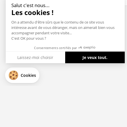
Salut c'est nous...
Les cookies !
On a attendu d'être sûrs que le contenu de ce site vous
intéresse avant de vous déranger, mais on aimerait bien vous
accompagner pendant votre visite...
C'est OK pour vous ?
Consentements certifiés par
Laissez-moi choisir
Je veux tout.
Axeptio consent
Plateforme de Gestion du Consentement : Personnalisez vos Optio
Cookies
Notre plateforme vous permet d'adapter et de gérer vos paramètres 