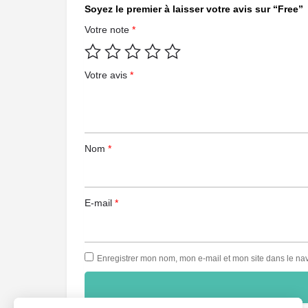
Soyez le premier à laisser votre avis sur “Free”
Votre note
*
Votre avis
*
Nom
*
E-mail
*
Enregistrer mon nom, mon e-mail et mon site dans le n