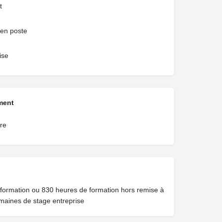
t
 en poste
ise
ment
re
formation ou 830 heures de formation hors remise à
maines de stage entreprise