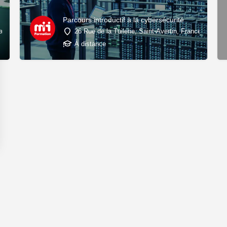
Parcours introductif à la cybersécurité
ands, 37550 Saint-Avertin, France
26 Rue de la Tuilerie, Saint-Avertin, France
À distance
ns
de confidentialité, en garantissant la conformité avec les réglementat