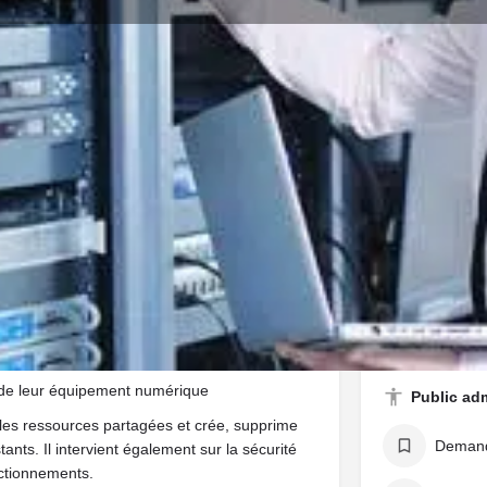
Présentation
Avis
0
Partager
Laisser un avis
Revendiquer
Établissem
e à la mise en service et au maintien en
Greta 
que. Il intervient sur les systèmes et réseaux
 et logiciels qui composent l’infrastructure,
de service attendu par l’entreprise.
ion de leur équipement numérique
Public ad
t les ressources partagées et crée, supprime
Demand
ants. Il intervient également sur la sécurité
nctionnements.