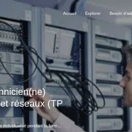
Accueil
Explorer
Besoin d’ai
hnicien(ne)
 et réseaux (TP
Rejoins le Greta & bénéficie d'un accompagnement individualisé pendant ta formation.