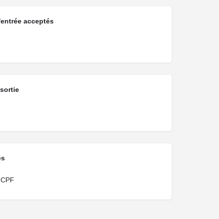
'entrée acceptés
sortie
és
e CPF