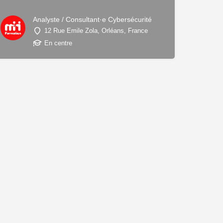
Analyste / Consultant·e Cybersécurité
12 Rue Emile Zola, Orléans, France
En centre
ions. Personnalisez vos préférences pour contrôler la manière dont vos