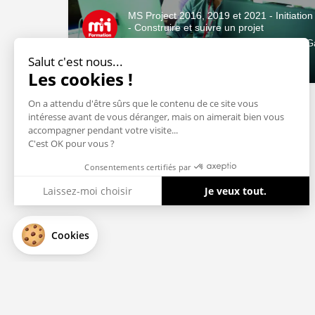
MS Project 2016, 2019 et 2021 - Initiation
- Construire et suivre un projet
26 RUE DE LA TUILERIE Les Granges Gal
Salut c'est nous...
À distance
Les cookies !
On a attendu d'être sûrs que le contenu de ce site vous
intéresse avant de vous déranger, mais on aimerait bien vous
accompagner pendant votre visite...
C'est OK pour vous ?
Consentements certifiés par
Laissez-moi choisir
Je veux tout.
Axeptio consent
Plateforme de Gestion du Consentement : Personnalisez vos Optio
Cookies
Notre plateforme vous permet d'adapter et de gérer vos paramètres 