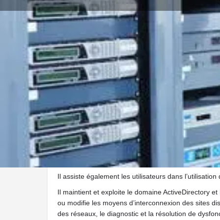
Favoris
Qu'allez-vous apprendre ?
Le technicien supérieur systèmes et réseaux particip
condition opérationnelle de l’infrastructure informati
(informatique & téléphonie IP), les éléments matériels
afin d’offrir aux utilisateurs et aux clients le niveau 
Il assiste également les utilisateurs dans l’utilisat
Il maintient et exploite le domaine ActiveDirectory e
ou modifie les moyens d’interconnexion des sites dist
des réseaux, le diagnostic et la résolution de dysfo