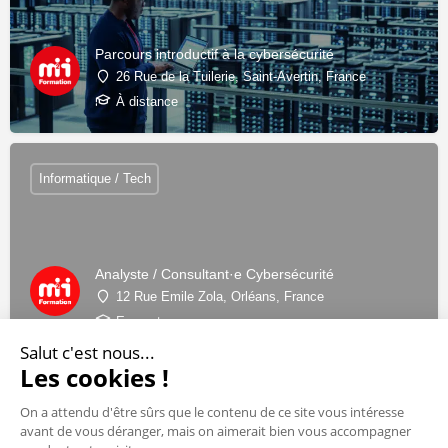
Parcours introductif à la cybersécurité
26 Rue de la Tuilerie, Saint-Avertin, France
À distance
Informatique / Tech
Analyste / Consultant·e Cybersécurité
12 Rue Emile Zola, Orléans, France
En centre
Salut c'est nous...
Les cookies !
On a attendu d'être sûrs que le contenu de ce site vous intéresse
avant de vous déranger, mais on aimerait bien vous accompagner