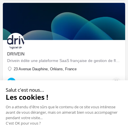
DRIVEIN
Drivein édite une plateforme SaaS française de gestion de flotte automobile : pilotage centralisé du parc…
23 Avenue Dauphine, Orléans, France
Sociétés & Startups
Salut c'est nous...
Les cookies !
On a attendu d'être sûrs que le contenu de ce site vous intéresse
avant de vous déranger, mais on aimerait bien vous accompagner
pendant votre visite...
C'est OK pour vous ?