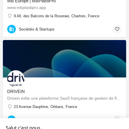
MB Europe | MBPlastiPro
www.mbplastipro.app
9 All. des Balcons de la Roseraie, Chartres, France
Sociétés & Startups
DRIVEIN
Drivein édite une plateforme SaaS française de gestion de flotte automobile : pilotage centralisé du parc…
23 Avenue Dauphine, Orléans, France
Sociétés & Startups
Salut c'est nous...