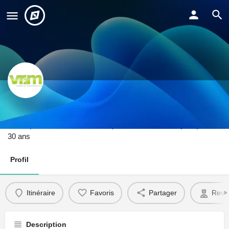
VR2M
Conception et fabrication de dispositifs médicaux depuis plus de
30 ans
Profil
Itinéraire
Favoris
Partager
Reve
Description