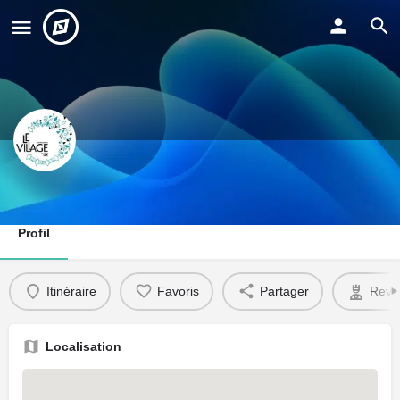
Village by CA Châteauroux
Profil
Itinéraire
Favoris
Partager
Reve
Localisation