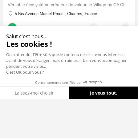
Véritable écosystème créateur de valeur, le Village by CA Chartres X The Place by CCI28 a pour mission de…
5 Bis Avenue Marcel Proust, Chartres, France
Hébergement / Accompagnement
+1
Salut c'est nous...
Les cookies !
On a attendu d'être sûrs que le contenu de ce site vous intéresse
avant de vous déranger, mais on aimerait bien vous accompagner
pendant votre visite...
C'est OK pour vous ?
Consentements certifiés par
Cookies
Laissez-moi choisir
Je veux tout.
Axeptio consent
Plateforme de Gestion du Consentement : Personnalisez vos Options
Notre plateforme vous permet d'adapter et de gérer vos paramètres de 
© 2025 Digital Loire Valley