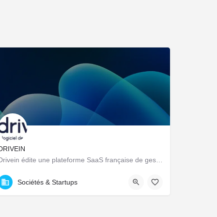
DRIVEIN
Drivein édite une plateforme SaaS française de gestion de flotte automobile : pilotage centralisé du parc…
23 Avenue Dauphine, Orléans, France
Sociétés & Startups