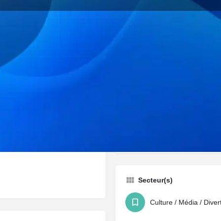
Profil
Itinéraire
Favoris
Partager
Revendiq
Catégorie(s)
Sociétés & Startups
référencement
Secteur(s)
Culture / Média / Dive