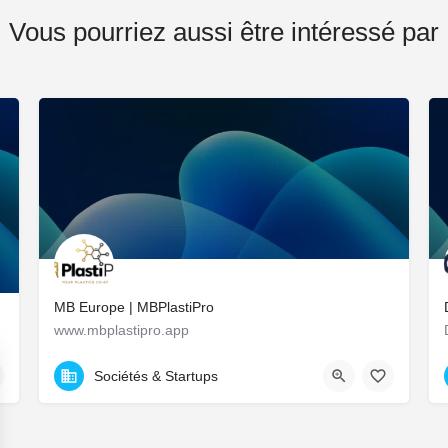
Vous pourriez aussi être intéressé par
MB Europe | MBPlastiPro
www.mbplastipro.app
tion.
9 All. des Balcons de la Roseraie, Chartres, France
Sociétés & Startups