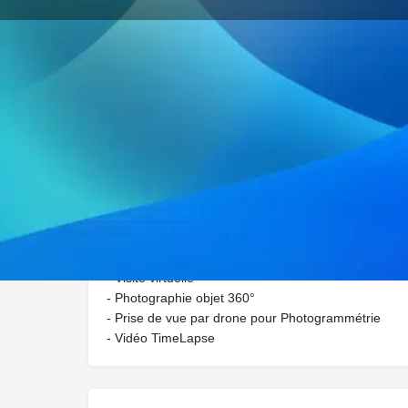
Site Internet
Description
Société spécialisée dans :
- L'accompagnement web (site web vitrine / audit / 
- Visite virtuelle
- Photographie objet 360°
- Prise de vue par drone pour Photogrammétrie
- Vidéo TimeLapse