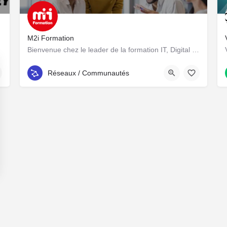
M2i Formation
Bienvenue chez le leader de la formation IT, Digital et Management en France
 Loire
02 47 48 88 48
Réseaux / Communautés
26 RUE DE LA TUILERIE Les Granges Galands, 37550 Saint-Av
ns
de confidentialité, en garantissant la conformité avec les réglementat