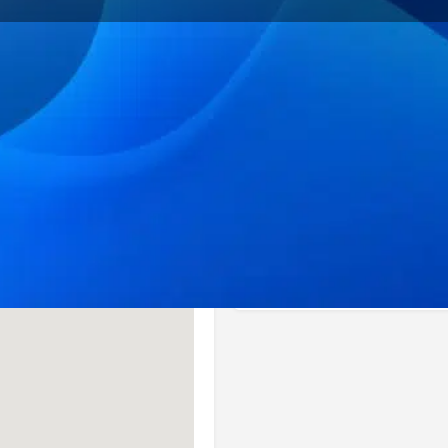
Profil
re
Favoris
Partager
Revendiquer
Catégorie(s)
Hébergement / Acco