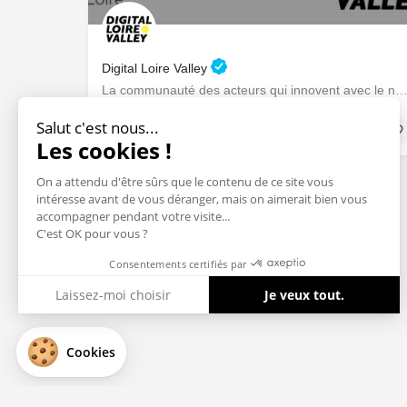
Digital Loire Valley
La communauté des acteurs qui innovent avec le numérique en Centre-Val de
1 Impasse du Palais, 37000 Tours, France
Salut c'est nous...
Réseaux / Communautés
Les cookies !
On a attendu d'être sûrs que le contenu de ce site vous
intéresse avant de vous déranger, mais on aimerait bien vous
accompagner pendant votre visite...
C'est OK pour vous ?
Consentements certifiés par
Laissez-moi choisir
Je veux tout.
Axeptio consent
Plateforme de Gestion du Consentement : Personnalisez vos Optio
Cookies
Notre plateforme vous permet d'adapter et de gérer vos paramètres 