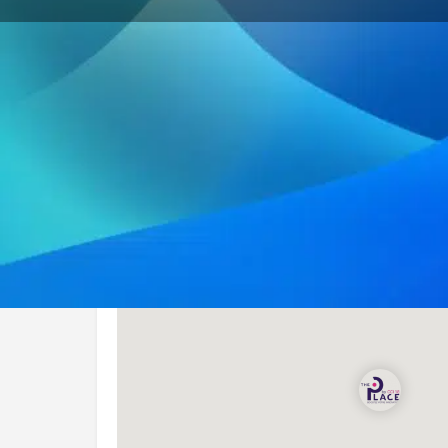
Itinérai
Localisation