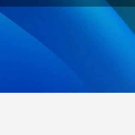
Signaler
mpagnement
Réseaux / Communautés