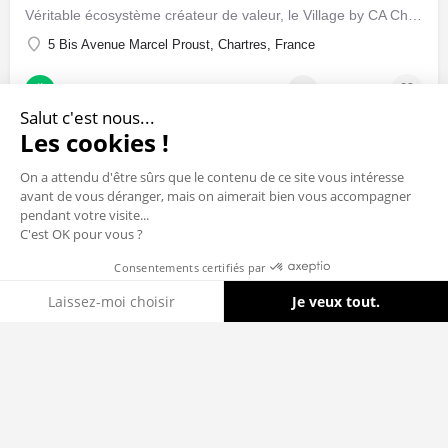
Véritable écosystème créateur de valeur, le Village by CA Chartres X The Place by CCI28 a pour mission de…
5 Bis Avenue Marcel Proust, Chartres, France
Hébergement / Accompagnement
+1
Salut c'est nous...
Les cookies !
On a attendu d'être sûrs que le contenu de ce site vous intéresse
avant de vous déranger, mais on aimerait bien vous accompagner
pendant votre visite...
C'est OK pour vous ?
Consentements certifiés par
Cookies
Laissez-moi choisir
Je veux tout.
Axeptio consent
Plateforme de Gestion du Consentement : Personnalisez vos Options
Notre plateforme vous permet d'adapter et de gérer vos paramètres de 
© 2025 Digital Loire Valley