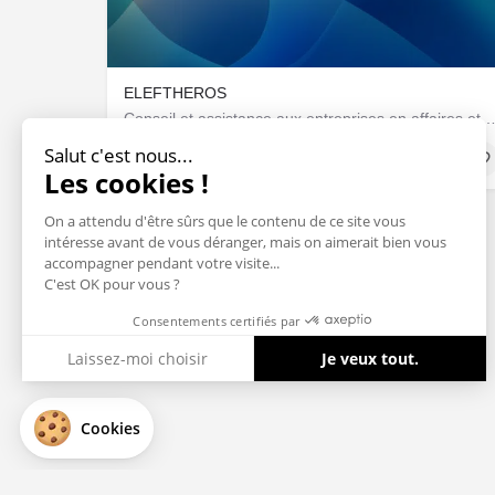
ELEFTHEROS
Conseil et assistance aux entreprises en affaires et ges
Salut c'est nous...
Sociétés & Startups
Les cookies !
On a attendu d'être sûrs que le contenu de ce site vous
intéresse avant de vous déranger, mais on aimerait bien vous
accompagner pendant votre visite...
C'est OK pour vous ?
Consentements certifiés par
Laissez-moi choisir
Je veux tout.
Axeptio consent
Plateforme de Gestion du Consentement : Personnalisez vos Optio
Cookies
Notre plateforme vous permet d'adapter et de gérer vos paramètres 