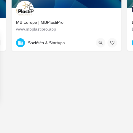
MB Europe | MBPlastiPro
www.mbplastipro.app
tion.
9 All. des Balcons de la Roseraie, Chartres, France
Sociétés & Startups
ns
de confidentialité, en garantissant la conformité avec les réglementat