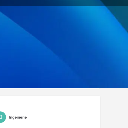
uer
Signaler
Ingénierie