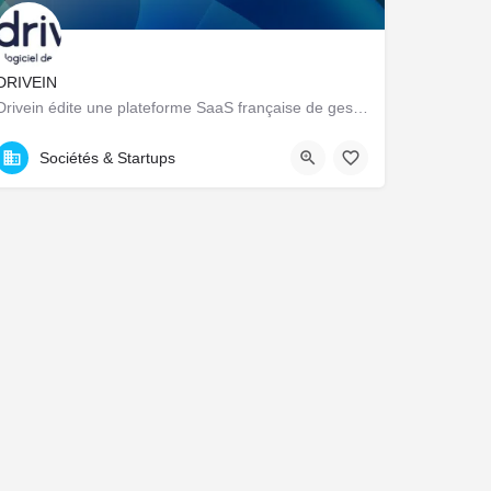
DRIVEIN
Drivein édite une plateforme SaaS française de gestion de flotte automobile : pilotage centralisé du parc…
23 Avenue Dauphine, Orléans, France
Sociétés & Startups
ions. Personnalisez vos préférences pour contrôler la manière dont vos