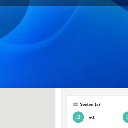
Profil
Itinéraire
Favoris
Partager
Revendiq
Catégorie(s)
Sociétés & Startups
Secteur(s)
Tech