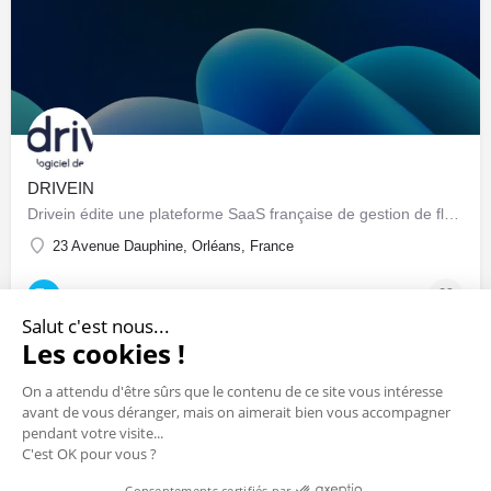
DRIVEIN
Drivein édite une plateforme SaaS française de gestion de flotte automobile : pilotage centralisé du parc…
23 Avenue Dauphine, Orléans, France
Sociétés & Startups
Salut c'est nous...
Les cookies !
On a attendu d'être sûrs que le contenu de ce site vous intéresse
avant de vous déranger, mais on aimerait bien vous accompagner
pendant votre visite...
C'est OK pour vous ?
Consentements certifiés par