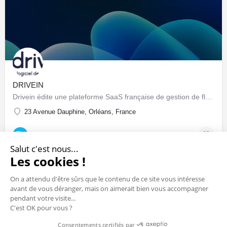
DRIVEIN
Drivein édite une plateforme SaaS française de gestion de flotte automobile : pilotage centralisé du parc…
23 Avenue Dauphine, Orléans, France
Sociétés & Startups
Salut c'est nous...
Les cookies !
On a attendu d'être sûrs que le contenu de ce site vous intéresse
avant de vous déranger, mais on aimerait bien vous accompagner
pendant votre visite...
C'est OK pour vous ?
Consentements certifiés par