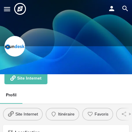
Roundesk
Site Internet
Profil
Site Internet
Itinéraire
Favoris
P