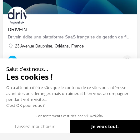
DRIVEIN
Drivein édite une plateforme SaaS française de gestion de flotte automobile : pilotage centralisé du parc…
23 Avenue Dauphine, Orléans, France
Sociétés & Startups
Salut c'est nous...
Les cookies !
On a attendu d'être sûrs que le contenu de ce site vous intéresse
avant de vous déranger, mais on aimerait bien vous accompagner
pendant votre visite...
C'est OK pour vous ?
Consentements certifiés par
Cookies
Laissez-moi choisir
Je veux tout.
Axeptio consent
Plateforme de Gestion du Consentement : Personnalisez vos Options