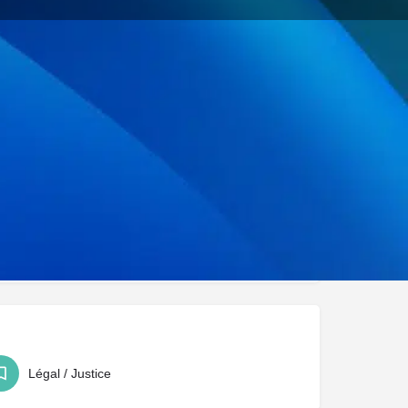
uer
Signaler
Légal / Justice