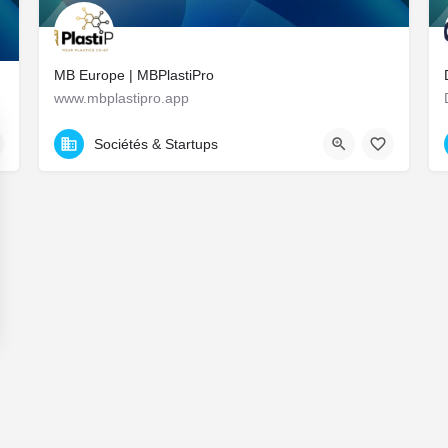
MB Europe | MBPlastiPro
www.mbplastipro.app
tion.
9 All. des Balcons de la Roseraie, Chartres, France
Sociétés & Startups
ns
de confidentialité, en garantissant la conformité avec les réglementat