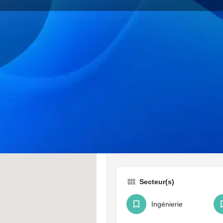
Profil
Itinéraire
Favoris
Partager
Revendiq
Catégorie(s)
Sociétés & Startups
Secteur(s)
Ingénierie