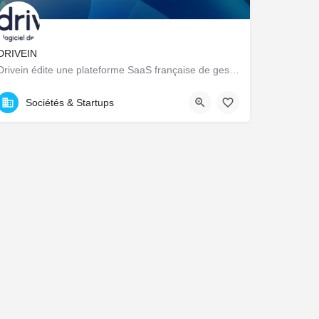
DRIVEIN
Drivein édite une plateforme SaaS française de gestion de flotte automobile : pilotage centralisé du parc…
23 Avenue Dauphine, Orléans, France
Sociétés & Startups
ions. Personnalisez vos préférences pour contrôler la manière dont vos