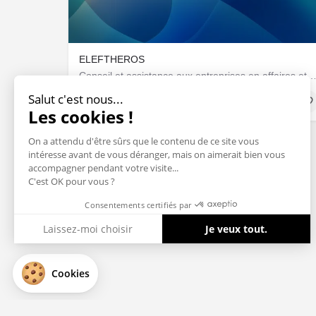
ELEFTHEROS
Conseil et assistance aux entreprises en affaires et ges
Salut c'est nous...
Sociétés & Startups
Les cookies !
On a attendu d'être sûrs que le contenu de ce site vous
intéresse avant de vous déranger, mais on aimerait bien vous
accompagner pendant votre visite...
C'est OK pour vous ?
Consentements certifiés par
Laissez-moi choisir
Je veux tout.
Axeptio consent
Plateforme de Gestion du Consentement : Personnalisez vos Optio
Cookies
Notre plateforme vous permet d'adapter et de gérer vos paramètres 