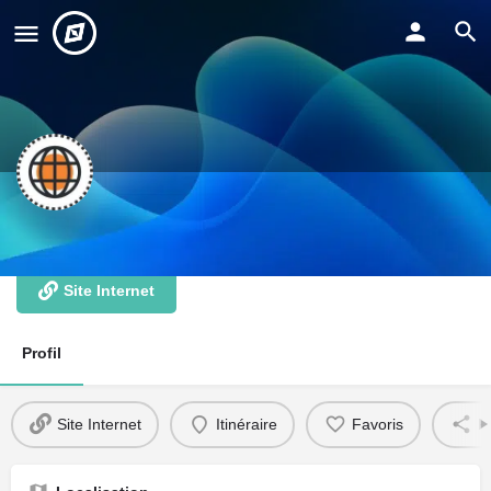
Réseaulution
Site Internet
Profil
Site Internet
Itinéraire
Favoris
P