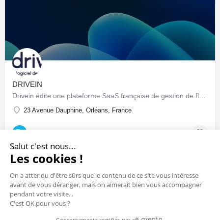
DRIVEIN
Drivein édite une plateforme SaaS française de gestion de flotte automobile : pilotage centralisé du parc…
23 Avenue Dauphine, Orléans, France
Sociétés & Startups
Salut c'est nous...
Les cookies !
On a attendu d'être sûrs que le contenu de ce site vous intéresse
avant de vous déranger, mais on aimerait bien vous accompagner
pendant votre visite...
C'est OK pour vous ?
Consentements certifiés par