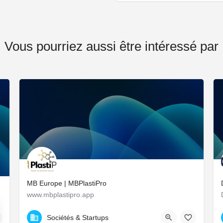
Vous pourriez aussi être intéressé par
MB Europe | MBPlastiPro
www.mbplastipro.app
tion.
9 All. des Balcons de la Roseraie, Chartres, France
Sociétés & Startups