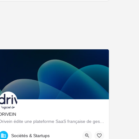
DRIVEIN
Drivein édite une plateforme SaaS française de gestion de flotte automobile : pilotage centralisé du parc…
23 Avenue Dauphine, Orléans, France
Sociétés & Startups