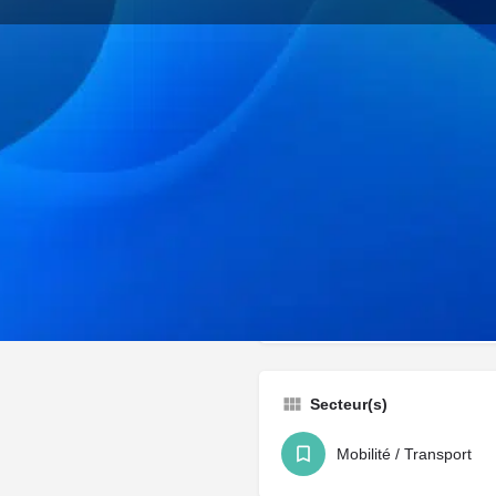
Profil
net
Favoris
Partager
Revendiquer
Catégorie(s)
Sociétés & Startups
Secteur(s)
Mobilité / Transport