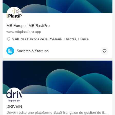
MB Europe | MBPlastiPro
www.mbplastipro.app
9 All. des Balcons de la Roseraie, Chartres, France
Sociétés & Startups
DRIVEIN
Drivein édite une plateforme SaaS française de gestion de flotte automobile : pilotage centralisé du parc…