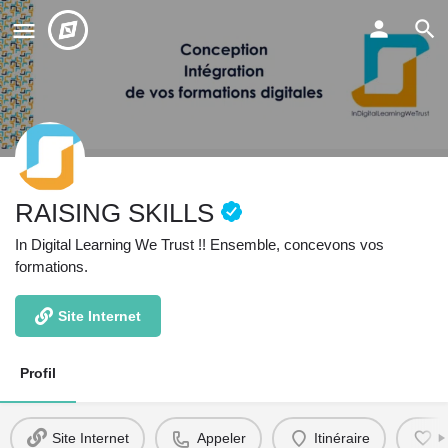
RAISING SKILLS
In Digital Learning We Trust !! Ensemble, concevons vos
formations.
Site Internet
Profil
Site Internet
Appeler
Itinéraire
F