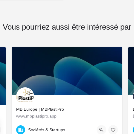
Vous pourriez aussi être intéressé par
MB Europe | MBPlastiPro
www.mbplastipro.app
tion.
9 All. des Balcons de la Roseraie, Chartres, France
Sociétés & Startups