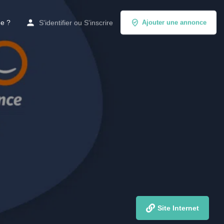
de ?
S'identifier
ou
S'inscrire
Ajouter une annonce
Site Internet