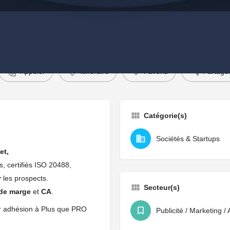
Profil
Appeler
Itinéraire
Favoris
Partage
Catégorie(s)
Sociétés & Startups
et,
s, certifiés ISO 20488,
r
les prospects.
Secteur(s)
 de marge
et
CA
.
ur adhésion à Plus que PRO
Publicité / Marketing /