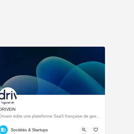
DRIVEIN
Drivein édite une plateforme SaaS française de gestion de flotte automobile : pilotage centralisé du parc…
23 Avenue Dauphine, Orléans, France
Sociétés & Startups