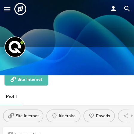
Place Quatorze
Site Internet
Profil
Site Internet
Itinéraire
Favoris
P