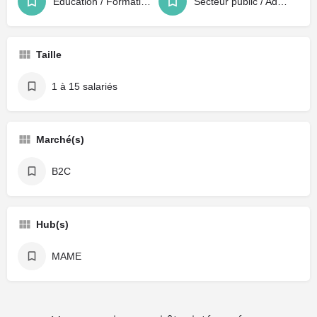
Éducation / Formation / Recrutement
Secteur public / Administration
Taille
1 à 15 salariés
Marché(s)
B2C
Hub(s)
MAME