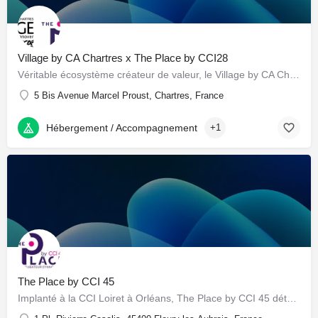
Village by CA Chartres x The Place by CCI28
Véritable écosystème créateur de valeur, le Village by CA Chartres X The Place by CCI28 a pour mission de…
5 Bis Avenue Marcel Proust, Chartres, France
Hébergement / Accompagnement
+1
The Place by CCI 45
Implanté à la CCI Loiret à Orléans, The Place by CCI 45 détecte et accompagne le développement de projets…