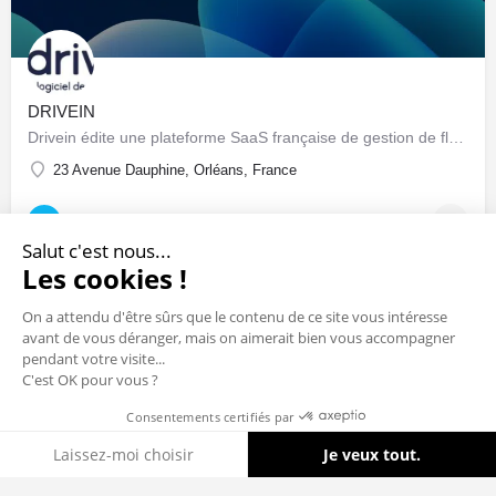
DRIVEIN
Drivein édite une plateforme SaaS française de gestion de flotte automobile : pilotage centralisé du parc…
23 Avenue Dauphine, Orléans, France
Sociétés & Startups
Salut c'est nous...
Les cookies !
On a attendu d'être sûrs que le contenu de ce site vous intéresse
avant de vous déranger, mais on aimerait bien vous accompagner
pendant votre visite...
C'est OK pour vous ?
Consentements certifiés par
Cookies
Laissez-moi choisir
Je veux tout.
Axeptio consent
Plateforme de Gestion du Consentement : Personnalisez vos Options