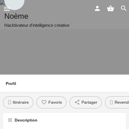
Noème
Hacktivateur d'intelligence créative
Profil
Itinéraire
Favoris
Partager
Revend
Description