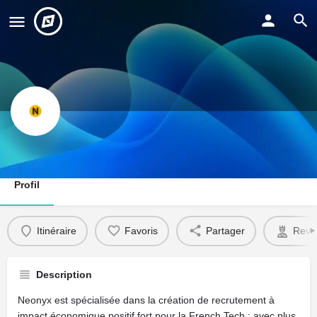
NEONYX
Profil
Itinéraire
Favoris
Partager
Reve
Description
Neonyx est spécialisée dans la création de recrutement à
impact économique positif fort pour la French Tech : avec plus