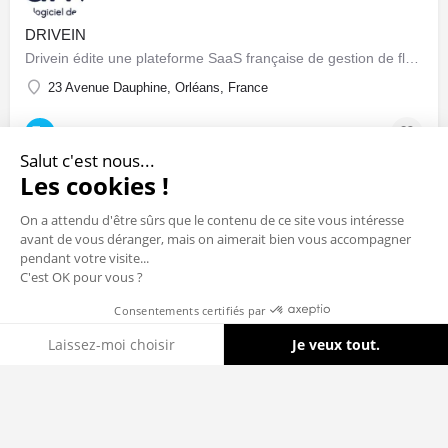
DRIVEIN
Drivein édite une plateforme SaaS française de gestion de flotte automobile : pilotage centralisé du parc…
23 Avenue Dauphine, Orléans, France
Sociétés & Startups
Salut c'est nous...
Les cookies !
On a attendu d'être sûrs que le contenu de ce site vous intéresse
avant de vous déranger, mais on aimerait bien vous accompagner
pendant votre visite...
C'est OK pour vous ?
Consentements certifiés par
Cookies
Laissez-moi choisir
Je veux tout.
Axeptio consent
Plateforme de Gestion du Consentement : Personnalisez vos Options
Notre plateforme vous permet d'adapter et de gérer vos paramètres de 