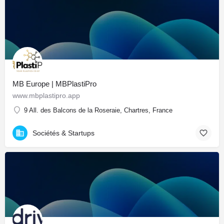
MB Europe | MBPlastiPro
www.mbplastipro.app
9 All. des Balcons de la Roseraie, Chartres, France
Sociétés & Startups