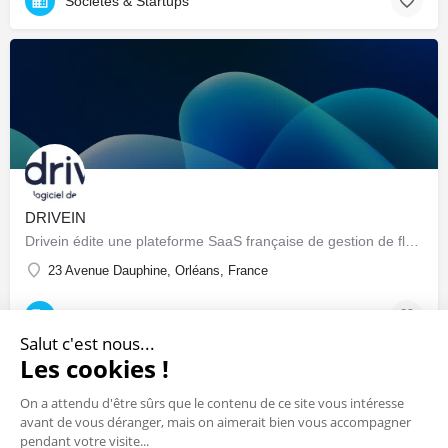
Sociétés & Startups
DRIVEIN
Drivein édite une plateforme SaaS française de gestion de flotte automobile : pilotage centralisé du parc…
23 Avenue Dauphine, Orléans, France
Sociétés & Startups
Salut c'est nous...
Les cookies !
On a attendu d'être sûrs que le contenu de ce site vous intéresse
avant de vous déranger, mais on aimerait bien vous accompagner
pendant votre visite...