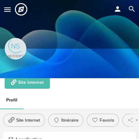
Néo Soft Services
Site Internet
Profil
Site Internet
Itinéraire
Favoris
P