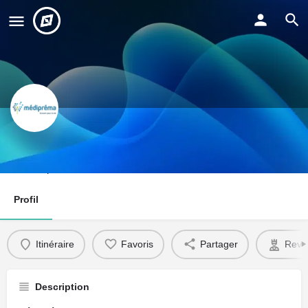
Médipréma Group
Innover pour la vie
Profil
Itinéraire
Favoris
Partager
Reve
Description