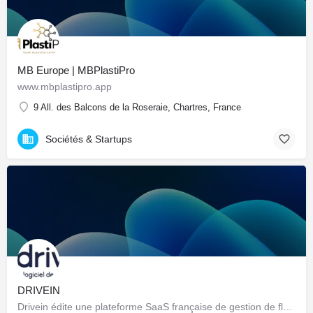
MB Europe | MBPlastiPro
www.mbplastipro.app
9 All. des Balcons de la Roseraie, Chartres, France
Sociétés & Startups
DRIVEIN
Drivein édite une plateforme SaaS française de gestion de flotte automobile : pilotage centralisé du parc…