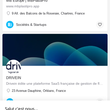
MB Europe | MBPlastiPro
www.mbplastipro.app
9 All. des Balcons de la Roseraie, Chartres, France
Sociétés & Startups
DRIVEIN
Drivein édite une plateforme SaaS française de gestion de flotte automobile : pilotage centralisé du parc…
23 Avenue Dauphine, Orléans, France
Sociétés & Startups
Salut c'est nous...