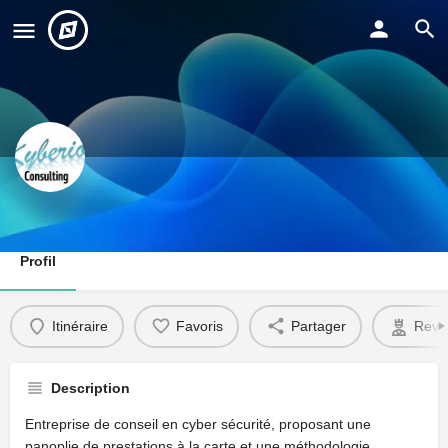
KYBERION ADVISORY SERVICES
Profil
Itinéraire
Favoris
Partager
Reve
Description
Entreprise de conseil en cyber sécurité, proposant une
panoplie de prestations à la carte et une méthodologie