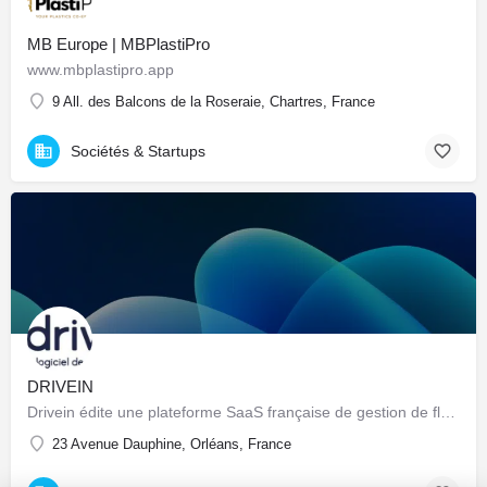
MB Europe | MBPlastiPro
www.mbplastipro.app
9 All. des Balcons de la Roseraie, Chartres, France
Sociétés & Startups
DRIVEIN
Drivein édite une plateforme SaaS française de gestion de flotte automobile : pilotage centralisé du parc…
23 Avenue Dauphine, Orléans, France