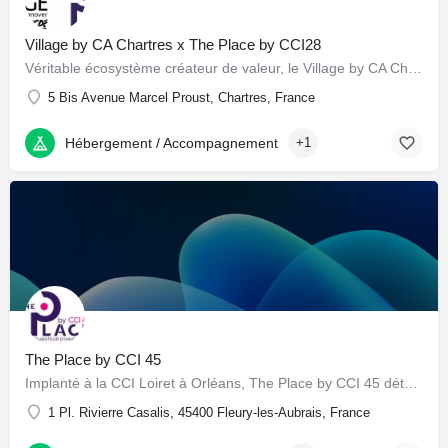
Village by CA Chartres x The Place by CCI28
Véritable écosystème créateur de valeur, le Village by CA Chartres X The Place by CCI28 a pour mission de…
5 Bis Avenue Marcel Proust, Chartres, France
Hébergement / Accompagnement
+1
The Place by CCI 45
Implanté à la CCI Loiret à Orléans, The Place by CCI 45 détecte et accompagne le développement de projets…
1 Pl. Rivierre Casalis, 45400 Fleury-les-Aubrais, France