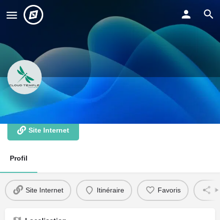
Cloud Temple
Site Internet
Profil
Site Internet
Itinéraire
Favoris
P