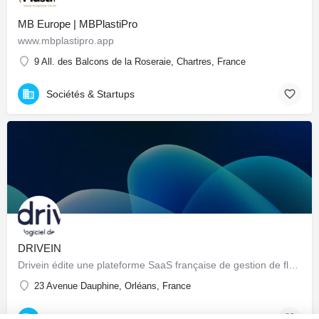
MB Europe | MBPlastiPro
www.mbplastipro.app
9 All. des Balcons de la Roseraie, Chartres, France
Sociétés & Startups
DRIVEIN
Drivein édite une plateforme SaaS française de gestion de flotte automobile : pilotage centralisé du parc…
23 Avenue Dauphine, Orléans, France
Sociétés & Startups