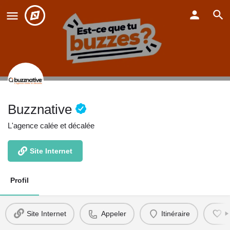
Buzznative
L'agence calée et décalée
Site Internet
Profil
Site Internet
Appeler
Itinéraire
F