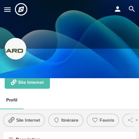
ASGARD MOTORS
Site Internet
Profil
Site Internet
Itinéraire
Favoris
P