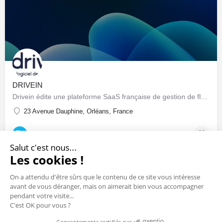
DRIVEIN
Drivein édite une plateforme SaaS française de gestion de flotte automobile : pilotage centralisé du parc…
23 Avenue Dauphine, Orléans, France
Sociétés & Startups
Salut c'est nous...
Les cookies !
On a attendu d'être sûrs que le contenu de ce site vous intéresse
avant de vous déranger, mais on aimerait bien vous accompagner
pendant votre visite...
C'est OK pour vous ?
Consentements certifiés par