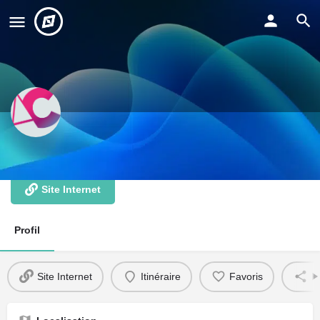
ARJCOM
Site Internet
Profil
Site Internet
Itinéraire
Favoris
P